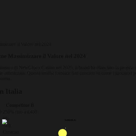
mizzare il Valore nel 2024
me Massimizzare il Valore nel 2024
 chiusura di NewGioco Casino nel 2025, il brand ha rilanciato la propr
ottimizzata. Questa analisi fornisce dati concreti su come i giocatori p
aforma.
 Italia
Competitor B
0
250% fino a €400
8%
72 h
Curacao