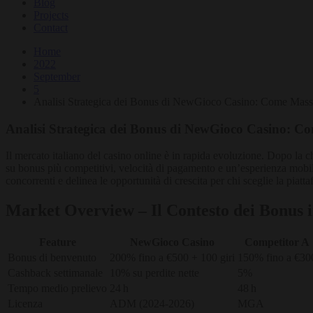
Blog
Projects
Contact
Home
2022
September
5
Analisi Strategica dei Bonus di NewGioco Casino: Come Massi
Analisi Strategica dei Bonus di NewGioco Casino: Co
Il mercato italiano del casino online è in rapida evoluzione. Dopo la
su bonus più competitivi, velocità di pagamento e un’esperienza mobile 
concorrenti e delinea le opportunità di crescita per chi sceglie la piatt
Market Overview – Il Contesto dei Bonus in
Feature
NewGioco Casino
Competitor A
Bonus di benvenuto
200% fino a €500 + 100 giri
150% fino a €30
Cashback settimanale
10% su perdite nette
5%
Tempo medio prelievo
24 h
48 h
Licenza
ADM (2024‑2026)
MGA