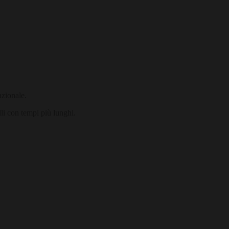
azionale.
li con tempi più lunghi.