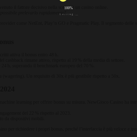
nvenuto il fattore decisivo nella scelta di un casino online.
100%
è possibile prelevarlo rapidamente?
.
.
g
.
n
i
d
a
o
L
da provider come NetEnt, Play’n GO e Pragmatic Play. Il segmento delle s
Bonus
itti attiva il bonus entro 48 h.
el cashback rimane attivo, rispetto al 19 % della media di settore.
o 24 h, superando il benchmark europeo del 70 %.
a (wagering). Un requisito di 30x è più gestibile rispetto a 50x.
 2024
machine learning per offrire bonus su misura. NewGioco Casino ha intro
engagement del 22 % rispetto al 2023.
to da dispositivi mobili.
no per richiedere i propri bonus, perché l’interfaccia è più veloce e intu