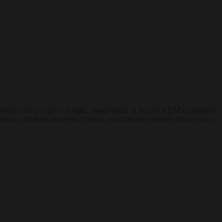
ia offerta con un nuovo portale, mantenendo la licenza ADM e puntando
ossano sfruttare al meglio i bonus, confronta le metriche chiave con i