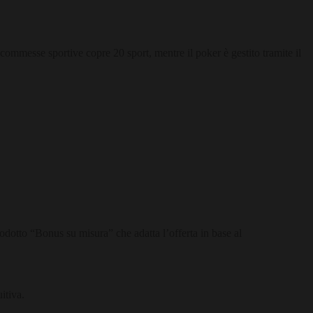
commesse sportive copre 20 sport, mentre il poker è gestito tramite il
dotto “Bonus su misura” che adatta l’offerta in base al
itiva.