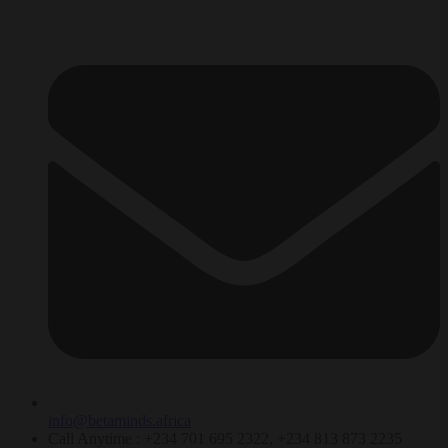
info@betaminds.africa
Call Anytime : +234 701 695 2322, +234 813 873 2235