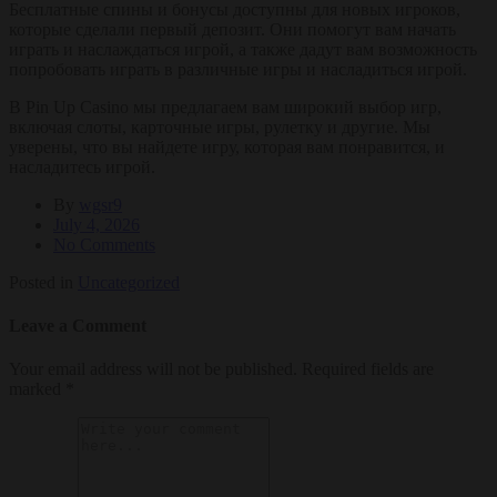
Бесплатные спины и бонусы доступны для новых игроков,
которые сделали первый депозит. Они помогут вам начать
играть и наслаждаться игрой, а также дадут вам возможность
попробовать играть в различные игры и насладиться игрой.
В Pin Up Casino мы предлагаем вам широкий выбор игр,
включая слоты, карточные игры, рулетку и другие. Мы
уверены, что вы найдете игру, которая вам понравится, и
насладитесь игрой.
By
wgsr9
July 4, 2026
No Comments
Posted in
Uncategorized
Leave a Comment
Your email address will not be published.
Required fields are
marked
*