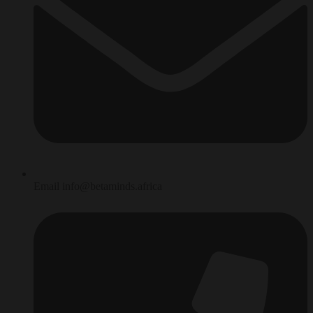
Email info@betaminds.africa