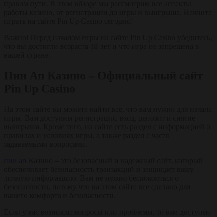
правом пути. В этом обзоре мы рассмотрим все аспекты
работы казино, от регистрации до игры и выигрыша. Начните
играть на сайте Pin Up Casino сегодня!
Важно! Перед началом игры на сайте Pin Up Casino убедитесь,
что вы достигли возраста 18 лет и что игра не запрещена в
вашей стране.
Пин Ап Казино – Официальный сайт
Pin Up Casino
На этом сайте вы можете найти все, что вам нужно для начала
игры. Вам доступны регистрация, вход, депозит и снятие
выигрыша. Кроме того, на сайте есть раздел с информацией о
правилах и условиях игры, а также раздел с часто
задаваемыми вопросами.
пин ап
Казино – это безопасный и надежный сайт, который
обеспечивает безопасность транзакций и защищает вашу
личную информацию. Вам не нужно беспокоиться о
безопасности, потому что на этом сайте все сделано для
вашего комфорта и безопасности.
Если у вас возникли вопросы или проблемы, то вам доступен