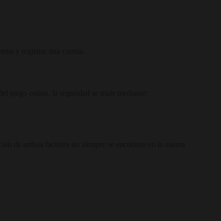
rma y registrar una cuenta.
del juego online, la seguridad se mide mediante:
ción de ambos factores no siempre se encuentra en la misma