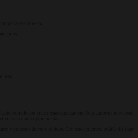
competidores ofrecen.
bancarios.
e usar.
Casino cumple con creces esas expectativas. Su plataforma móvil está
tanto euros como criptomonedas.
ario y procesos de retiro rápidos. Con estos criterios, podrás disfrutar