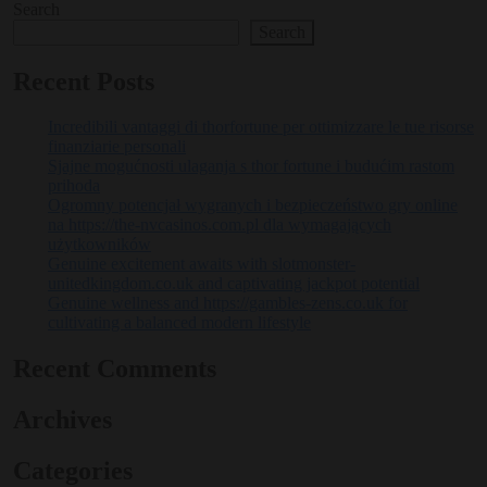
Search
Search
Recent Posts
Incredibili vantaggi di thorfortune per ottimizzare le tue risorse
finanziarie personali
Sjajne mogućnosti ulaganja s thor fortune i budućim rastom
prihoda
Ogromny potencjał wygranych i bezpieczeństwo gry online
na https://the-nvcasinos.com.pl dla wymagających
użytkowników
Genuine excitement awaits with slotmonster-
unitedkingdom.co.uk and captivating jackpot potential
Genuine wellness and https://gambles-zens.co.uk for
cultivating a balanced modern lifestyle
Recent Comments
Archives
Categories