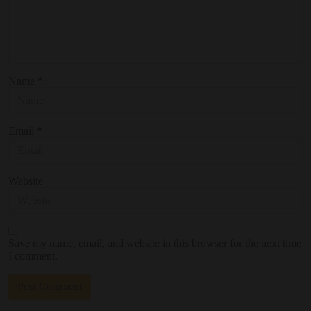
Name
*
Email
*
Website
Save my name, email, and website in this browser for the next time
I comment.