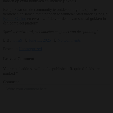
kansen op extra bonussen en snellere jackpots.
Ben je klaar om de community te ontdekken, gratis spins te
verdienen en samen met vrienden te winnen? Start vandaag nog bij
Betclic Casino
en ervaar zelf de voordelen van sociaal gokken in
één compleet platform.
Speel verantwoord, stel limieten en geniet van de spanning!
By
wgsr9
June 11, 2025
No Comments
Posted in
Uncategorized
Leave a Comment
Your email address will not be published.
Required fields are
marked
*
Comment