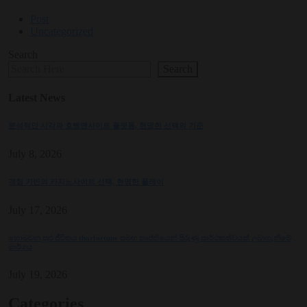
Post
Uncategorized
Search
Search
Latest News
분석적인 시각과 호빵맨사이트 플랫폼, 현명한 선택의 기준
July 8, 2026
경험 기반의 카지노사이트 선택, 현명한 플레이
July 17, 2026
හොබවන සුළු ජීවිතය thorfortune සමඟ තෘප්තියෙන් පිරුණු සාර්ථකත්වයක් ලබාගැනීමේ
මාර්ගය
July 19, 2026
Categories