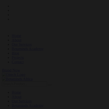
Home
About
Our Services
Betaminds Academy
Blog
Projects
Contact
Brand Now
Home
About
Our Services
Betaminds Academy