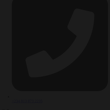
+234 813 873 2235