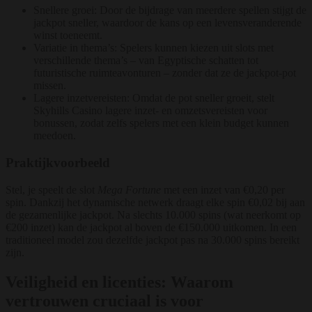
Snellere groei: Door de bijdrage van meerdere spellen stijgt de
jackpot sneller, waardoor de kans op een levensveranderende
winst toeneemt.
Variatie in thema’s: Spelers kunnen kiezen uit slots met
verschillende thema’s – van Egyptische schatten tot
futuristische ruimteavonturen – zonder dat ze de jackpot‑pot
missen.
Lagere inzetvereisten: Omdat de pot sneller groeit, stelt
Skyhills Casino lagere inzet‑ en omzetsvereisten voor
bonussen, zodat zelfs spelers met een klein budget kunnen
meedoen.
Praktijkvoorbeeld
Stel, je speelt de slot
Mega Fortune
met een inzet van €0,20 per
spin. Dankzij het dynamische netwerk draagt elke spin €0,02 bij aan
de gezamenlijke jackpot. Na slechts 10.000 spins (wat neerkomt op
€200 inzet) kan de jackpot al boven de €150.000 uitkomen. In een
traditioneel model zou dezelfde jackpot pas na 30.000 spins bereikt
zijn.
Veiligheid en licenties: Waarom
vertrouwen cruciaal is voor