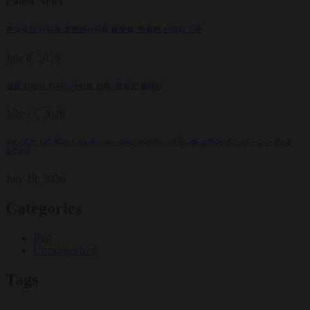
Latest News
분석적인 시각과 호빵맨사이트 플랫폼, 현명한 선택의 기준
July 8, 2026
경험 기반의 카지노사이트 선택, 현명한 플레이
July 17, 2026
හොබවන සුළු ජීවිතය thorfortune සමඟ තෘප්තියෙන් පිරුණු සාර්ථකත්වයක් ලබාගැනීමේ
මාර්ගය
July 19, 2026
Categories
Post
Uncategorized
Tags