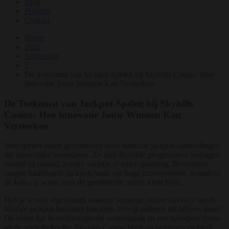
Blog
Projects
Contact
Home
2022
September
5
De Toekomst van Jackpot‑Spelen bij Skyhills Casino: Hoe
Innovatie Jouw Winsten Kan Versterken
De Toekomst van Jackpot‑Spelen bij Skyhills
Casino: Hoe Innovatie Jouw Winsten Kan
Versterken
Veel spelers raken gefrustreerd door statische jackpot‑aanbiedingen
die nauwelijks veranderen. Ze zien dezelfde progressieve bedragen
maand na maand, zonder variatie of extra spanning. Bovendien
vragen traditionele jackpots vaak om hoge inzetvereisten, waardoor
de kans op winst voor de gemiddelde speler klein blijft.
Heb je je ooit afgevraagd waarom sommige online casino’s steeds
nieuwe jackpot‑formaten lanceren, terwijl anderen stil blijven staan?
De reden ligt in technologische vooruitgang en een scherpere focus
op de spelerbehoefte. Skyhills Casino heeft dit begrepen en biedt