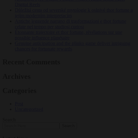
Digital Reels
Důležitá cesta od severské mytologie k oslnivé thor fortune a
jejím moderním interpretacím
Antiche leggende narrano di trasformazioni e thor fortune
celate nel tempo per studiosi curiosi
Étonnante trajectoire et thor fortune, révélations sur une
possible influence planétaire
Genuine anticipation and the plinko game deliver intriguing
chances for fortunate rewards
Recent Comments
Archives
Categories
Post
Uncategorized
Search
Search