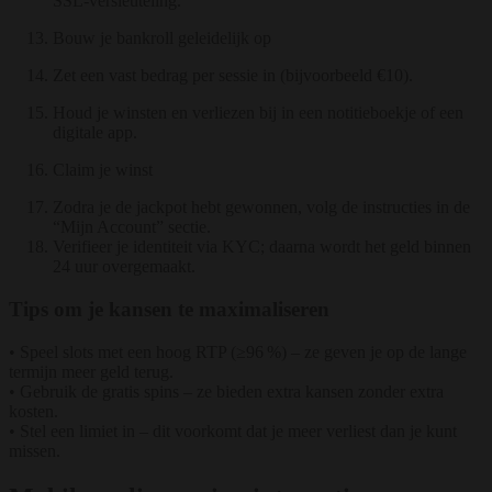
SSL‑versleuteling.
Bouw je bankroll geleidelijk op
Zet een vast bedrag per sessie in (bijvoorbeeld €10).
Houd je winsten en verliezen bij in een notitieboekje of een
digitale app.
Claim je winst
Zodra je de jackpot hebt gewonnen, volg de instructies in de
“Mijn Account” sectie.
Verifieer je identiteit via KYC; daarna wordt het geld binnen
24 uur overgemaakt.
Tips om je kansen te maximaliseren
• Speel slots met een hoog RTP (≥96 %) – ze geven je op de lange
termijn meer geld terug.
• Gebruik de gratis spins – ze bieden extra kansen zonder extra
kosten.
• Stel een limiet in – dit voorkomt dat je meer verliest dan je kunt
missen.