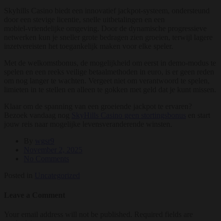
Skyhills Casino biedt een innovatief jackpot‑systeem, ondersteund
door een stevige licentie, snelle uitbetalingen en een
mobiel‑vriendelijke omgeving. Door de dynamische progressieve
netwerken kun je sneller grote bedragen zien groeien, terwijl lagere
inzetvereisten het toegankelijk maken voor elke speler.
Met de welkomstbonus, de mogelijkheid om eerst in demo‑modus te
spelen en een reeks veilige betaalmethoden in euro, is er geen reden
om nog langer te wachten. Vergeet niet om verantwoord te spelen,
limieten in te stellen en alleen te gokken met geld dat je kunt missen.
Klaar om de spanning van een groeiende jackpot te ervaren?
Bezoek vandaag nog
SkyHills Casino geen stortingsbonus
en start
jouw reis naar mogelijke levensveranderende winsten.
By
wgsr9
November 2, 2025
No Comments
Posted in
Uncategorized
Leave a Comment
Your email address will not be published.
Required fields are