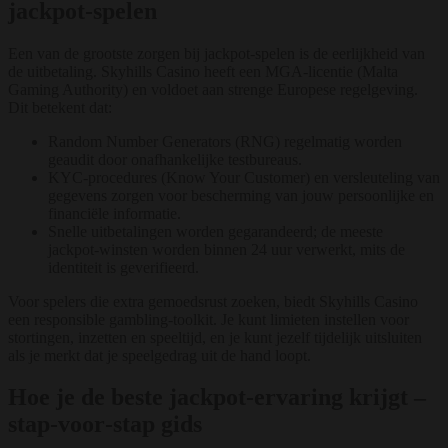
jackpot‑spelen
Een van de grootste zorgen bij jackpot‑spelen is de eerlijkheid van
de uitbetaling. Skyhills Casino heeft een MGA‑licentie (Malta
Gaming Authority) en voldoet aan strenge Europese regelgeving.
Dit betekent dat:
Random Number Generators (RNG) regelmatig worden
geaudit door onafhankelijke testbureaus.
KYC‑procedures (Know Your Customer) en versleuteling van
gegevens zorgen voor bescherming van jouw persoonlijke en
financiële informatie.
Snelle uitbetalingen worden gegarandeerd; de meeste
jackpot‑winsten worden binnen 24 uur verwerkt, mits de
identiteit is geverifieerd.
Voor spelers die extra gemoedsrust zoeken, biedt Skyhills Casino
een responsible gambling‑toolkit. Je kunt limieten instellen voor
stortingen, inzetten en speeltijd, en je kunt jezelf tijdelijk uitsluiten
als je merkt dat je speelgedrag uit de hand loopt.
Hoe je de beste jackpot‑ervaring krijgt –
stap‑voor‑stap gids