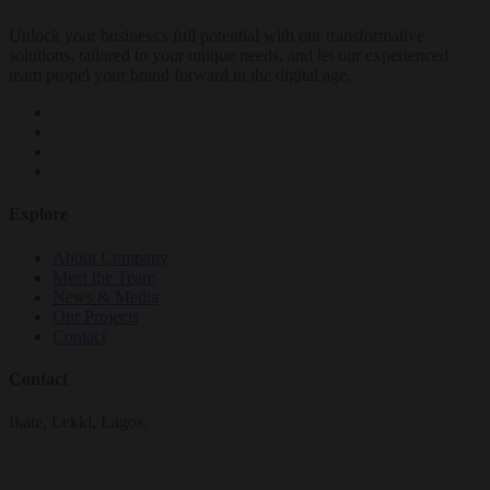
Unlock your business's full potential with our transformative
solutions, tailored to your unique needs, and let our experienced
team propel your brand forward in the digital age.
Explore
About Company
Meet the Team
News & Media
Our Projects
Contact
Contact
Ikate, Lekki, Lagos.