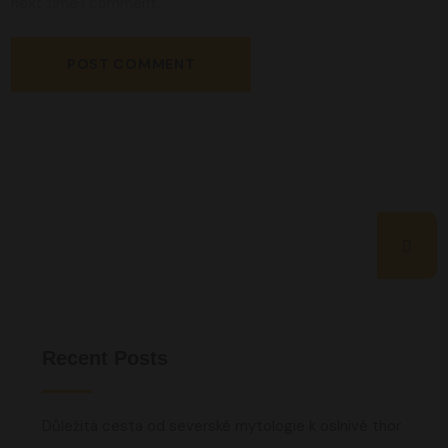
next time I comment.
Recent Posts
Důležitá cesta od severské mytologie k oslnivé thor