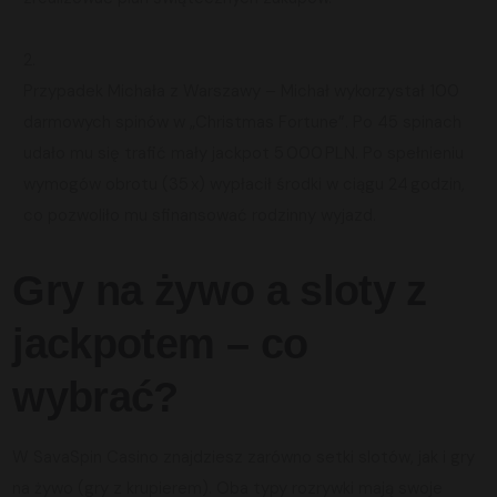
Przypadek Michała z Warszawy – Michał wykorzystał 100
darmowych spinów w „Christmas Fortune”. Po 45 spinach
udało mu się trafić mały jackpot 5 000 PLN. Po spełnieniu
wymogów obrotu (35 x) wypłacił środki w ciągu 24 godzin,
co pozwoliło mu sfinansować rodzinny wyjazd.
Gry na żywo a sloty z
jackpotem – co
wybrać?
W SavaSpin Casino znajdziesz zarówno setki slotów, jak i gry
na żywo (gry z krupierem). Oba typy rozrywki mają swoje