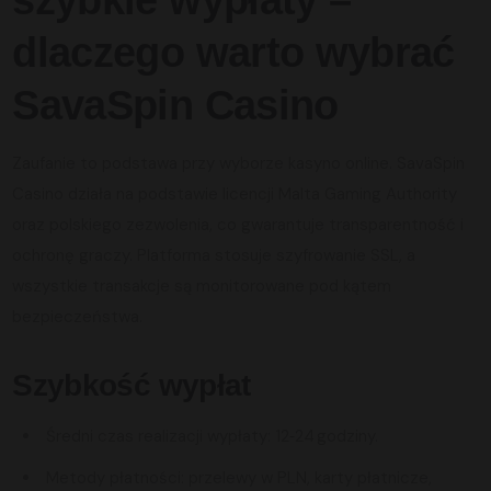
szybkie wypłaty –
dlaczego warto wybrać
SavaSpin Casino
Zaufanie to podstawa przy wyborze kasyno online. SavaSpin
Casino działa na podstawie licencji Malta Gaming Authority
oraz polskiego zezwolenia, co gwarantuje transparentność i
ochronę graczy. Platforma stosuje szyfrowanie SSL, a
wszystkie transakcje są monitorowane pod kątem
bezpieczeństwa.
Szybkość wypłat
Średni czas realizacji wypłaty: 12‑24 godziny.
Metody płatności: przelewy w PLN, karty płatnicze,