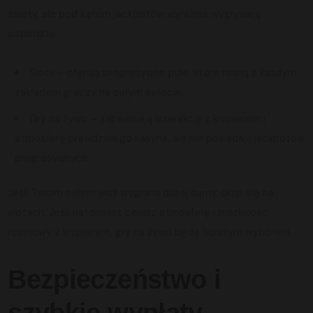
zalety, ale pod kątem jackpotów wyraźnie wygrywają
automaty.
Sloty – oferują progresywne pule, które rosną z każdym
zakładem graczy na całym świecie.
Gry na żywo – zapewniają interakcję z krupierem i
atmosferę prawdziwego kasyna, ale nie posiadają jackpotów
progresywnych.
Jeśli Twoim celem jest wygrana dużej sumy, skup się na
slotach. Jeśli natomiast cenisz atmosferę i możliwość
rozmowy z krupierem, gry na żywo będą lepszym wyborem.
Bezpieczeństwo i