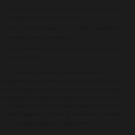
Zarządzaj bankrollem – podziel środki na krótkie sesje i
nie przekraczaj ustalonych limitów.
Śledź promocje świąteczne – turnieje i dodatkowe pule
zwiększają szanse na wygraną.
Grać odpowiedzialnie – korzystaj z narzędzi limitów i
samowykluczenia.
Zastosowanie powyższych wskazówek pozwoli Ci
maksymalnie wykorzystać potencjał SavaSpin Casino w
okresie świątecznym. Dzięki szybkim wypłatom, szerokiej
ofercie gier oraz solidnym zabezpieczeniom, platforma ta
jest idealnym miejscem dla polskich graczy, którzy marzą o
wielkich wygranych w slotach i grach na żywo. Powodzenia i
niech szczęście będzie po Twojej stronie!