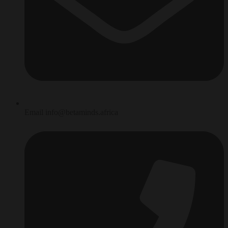
Email info@betaminds.africa