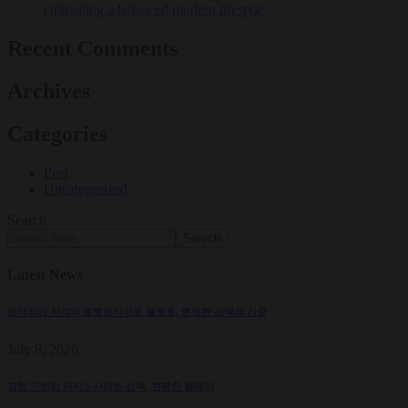
cultivating a balanced modern lifestyle
Recent Comments
Archives
Categories
Post
Uncategorized
Search
Search
Latest News
분석적인 시각과 호빵맨사이트 플랫폼, 현명한 선택의 기준
July 8, 2026
경험 기반의 카지노사이트 선택, 현명한 플레이