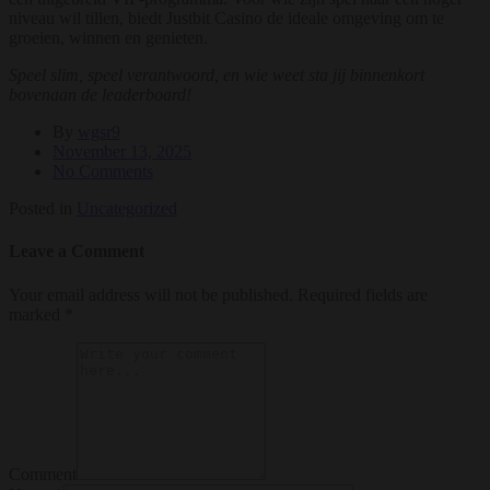
niveau wil tillen, biedt Justbit Casino de ideale omgeving om te
groeien, winnen en genieten.
Speel slim, speel verantwoord, en wie weet sta jij binnenkort
bovenaan de leaderboard!
By
wgsr9
November 13, 2025
No Comments
Posted in
Uncategorized
Leave a Comment
Your email address will not be published.
Required fields are
marked
*
Comment