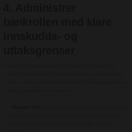
4. Administrer
bankrollen med klare
innskudds‑ og
uttaksgrenser
Ansvarlig spill er grunnpilaren i et lovlig nettcasino. Kong
Casino tilbyr verktøy for å sette innskudds‑ og tapsgrenser
direkte i kontoen din. Ved å bruke BankID for innlogging kan du
enkelt justere disse innstillingene.
Ekspert‑tips:
Sett en daglig innskuddsgrense på 500 kr
og en tapsgrense på 300 kr når du spiller på jackpot‑spill.
Dette hindrer at du bruker mer enn planlagt og holder