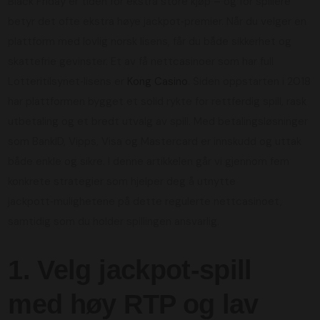
Black Friday er tiden for ekstra store kjøp – og for spillere
betyr det ofte ekstra høye jackpot‑premier. Når du velger en
plattform med lovlig norsk lisens, får du både sikkerhet og
skattefrie gevinster. Et av få nettcasinoer som har full
Lotteritilsynet‑lisens er
Kong Casino
. Siden oppstarten i 2018
har plattformen bygget et solid rykte for rettferdig spill, rask
utbetaling og et bredt utvalg av spill. Med betalingsløsninger
som BankID, Vipps, Visa og Mastercard er innskudd og uttak
både enkle og sikre. I denne artikkelen går vi gjennom fem
konkrete strategier som hjelper deg å utnytte
jackpott‑mulighetene på dette regulerte nettcasinoet,
samtidig som du holder spillingen ansvarlig.
1. Velg jackpot‑spill
med høy RTP og lav