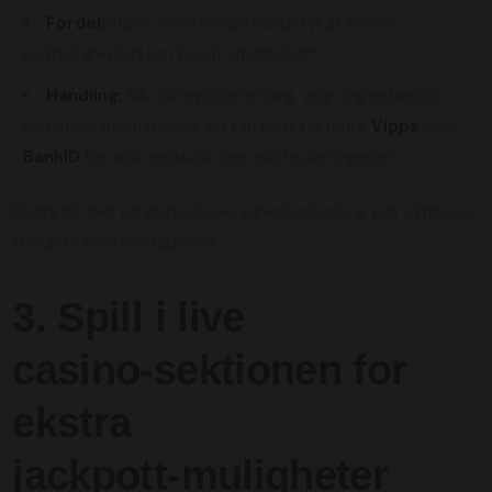
Fordel:
Ingen omsetningskrav betyr at enhver
jackpot‑gevinst kan tas ut umiddelbart.
Handling:
Når du registrerer deg, velg “ingen bonus” i
innskuddsalternativene. Du kan fortsatt bruke
Vipps
eller
BankID
for rask innskudd uten ekstra betingelser.
Dette gir deg full kontroll over egen bankroll og gjør uttakene
like raske som innskuddene.
3. Spill i live
casino‑sektionen for
ekstra
jackpott‑muligheter