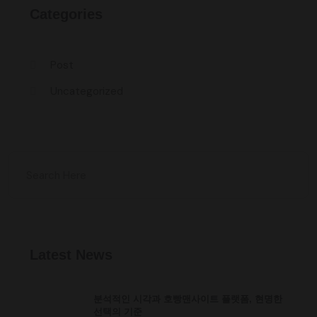
Categories
Post
Uncategorized
Latest News
분석적인 시각과 호빵맨사이트 플랫폼, 현명한
선택의 기준