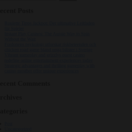
ecent Posts
Roulette Tipps Jackpot: Der ultimative Leitfaden
für Spieler
Instant Play Casinos: The Aussie Way to Spin
Without the Wait
Fordonens psykologi utforskar riskbeteenden och
chicken road game bland unga bilister i Sverige
Vibrant gameplay and grizzlys quest casino
redefine online entertainment experiences today
Strategic advantages and thrilling gameplay with
casino mostbet offer unique experiences
ecent Comments
rchives
ategories
Post
Uncategorized