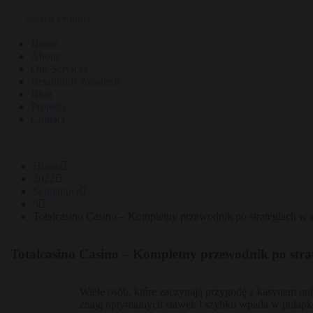
Home
About
Our Services
Betaminds Academy
Blog
Projects
Contact
Home
2022
September
5
Totalcasino Casino – Kompletny przewodnik po strategiach w 
Totalcasino Casino – Kompletny przewodnik po stra
Wiele osób, które zaczynają przygodę z kasynem onlin
znają optymalnych stawek i szybko wpada w pułapkę