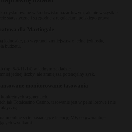
 naprawdę działa?
eroko dyskutowane w środowisku hazardowym, ale nie wszystkie
cie statystyczne i są zgodne z regulacjami polskiego prawa.
natywa dla Martingale
ą jednostkę, po wygranej zmniejszasz o jedną jednostkę.
ola budżetu.
zb (np. 5‑8‑11‑14) w jednym zakładzie.
mniej jednej liczby, ale zmniejsza potencjalny zysk.
awansowane monitorowanie tasowania
w konkretnych segmentach.
ch jak Totalcasino Casino, tasowanie jest w pełni losowe i nie
praktyczną.
mi online są te posiadające licencję MF, co gwarantuje
ujących wynikami.