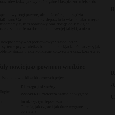
i oraz niewiedzy, jak wybrać legalne i bezpieczne miejsce do
R
spełnia wymogi prawne, ale także oferuje narzędzia
talCasino Casino bonus bez depozytu to właśnie takie miejsce
ansparentny system bonusowy oraz dostęp do setek gier
sz skupić się na doskonaleniu swojej taktyki, a nie na
z kolejne etapy – od podstawowych zasad, przez
ystemy gry w ruletkę, bakarata i blackjacka. Zobaczysz, jak
blemy graczy i jakie konkretne korzyści zyskasz, korzystając
żdy nowicjusz powinien wiedzieć
R
usisz opanować kilka kluczowych pojęć:
A
Dlaczego jest ważny
długim
Wysoki RTP zwiększa szanse na wygraną
C
m
Im niższy, tym lepsze warunki
Określa, jak często i jak duże wygrane się
pojawiają