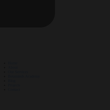
Home
About
Our Services
Betaminds Academy
Blog
Projects
Contact