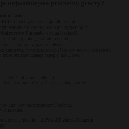
uje najważniejsze problemy graczy?
asino Casino
y
BLIK i Przelewy24 w ciągu kilku minut
nym warunkiem obrotu i brakiem ukrytych opłat
Ministerstwa Finansów
– pełna legalność
tEnt, Microgaming, Evolution Gaming
lefoniczna pomoc w języku polskim
ez depozytu
, aby przetestować różne gry stołowe bez ryzyka
tóre strategie działają najlepiej dla Ciebie.
lecie bez pobierania aplikacji.
unkcje, w tym depozyty BLIK, działają płynnie.
ny limit, aby nie przekroczyć budżetu.
wania konta.
organizacjami takimi jak
Polski Związek Hazardu
gry.