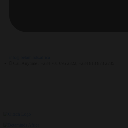
info@betaminds.africa
Call Anytime : +234 701 695 2322, +234 813 873 2235