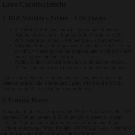
Loro Caratteristiche
1. RTP, Volatilità e Payline – I Tre Pilastri
RTP (Return to Player): indica la percentuale di denaro
restituita ai giocatori nel lungo periodo. Una slot con RTP
96 % restituisce, in media, €96 per ogni €100 scommessi.
Volatilità: definisce la frequenza e l’entità delle vincite. Bassa
volatilità = vincite piccole ma frequenti; alta volatilità = vincite
rare ma potenzialmente enormi.
Payline: le linee su cui si forma una combinazione vincente.
Alcune slot hanno solo 1 payline, altre ne offrono centinaia.
Capire questi elementi è fondamentale per scegliere il gioco più
adatto al proprio stile. Lottomatica Casino offre più di 1.000 slot
certificati, quindi c’è spazio per ogni preferenza.
2. Esempio Pratico
Immagina di giocare a “Starburst” (RTP 96,5 %, bassa volatilità, 10
payline). Con una puntata di €0,20 per spin, ti aspetti di vincere
circa €0,19 in media per giro. Se preferisci l’adrenalina di una
jackpot progressiva, “Mega Moolah” (RTP 88,12 %, alta volatilità) è
più indicata, anche se il ritorno medio è inferiore.