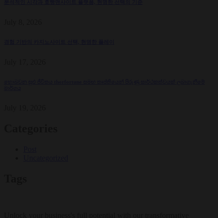
분석적인 시각과 호빵맨사이트 플랫폼, 현명한 선택의 기준
July 8, 2026
경험 기반의 카지노사이트 선택, 현명한 플레이
July 17, 2026
හොබවන සුළු ජීවිතය thorfortune සමඟ තෘප්තියෙන් පිරුණු සාර්ථකත්වයක් ලබාගැනීමේ
මාර්ගය
July 19, 2026
Categories
Post
Uncategorized
Tags
Unlock your business's full potential with our transformative