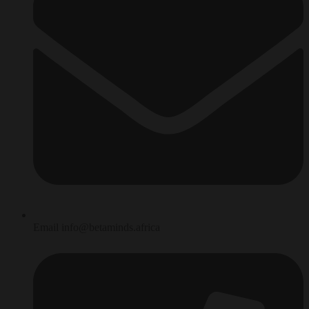
Email info@betaminds.africa