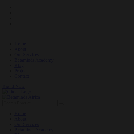
Home
About
Our Services
Betaminds Academy
Blog
Projects
Contact
Brand Now
Home
About
Our Services
Betaminds Academy