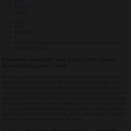
Blog
Projects
Contact
Home
2022
September
5
6 bewezen strategieën voor jackpot‑slots tijdens Kerst bij
Gigaspinz Casino
6 bewezen strategieën voor jackpot‑slots tijdens
Kerst bij Gigaspinz Casino
Kerstmis is het perfecte moment om je geluk te beproeven en de
jackpot‑slots te laten spinnen. De feestdagen brengen extra sfeer,
bonus‑acties en een hogere inzetbereidheid bij veel spelers. Maar
hoe zorg je ervoor dat je niet alleen plezier hebt, maar ook je kansen
maximaliseert? In dit artikel delen we zes praktische strategieën die
je direct kunt toepassen op de populaire slots van Gigaspinz Casino.
Of je nu een beginnende speler bent of al jaren ervaring hebt, deze
tips helpen je om slimmer te spelen, sneller uitbetalingen te krijgen
en meer te genieten van de feestelijke sfeer.