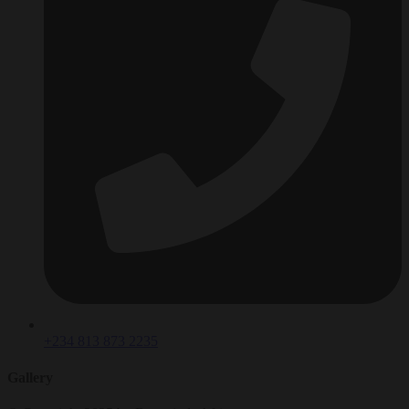
+234 813 873 2235
Gallery