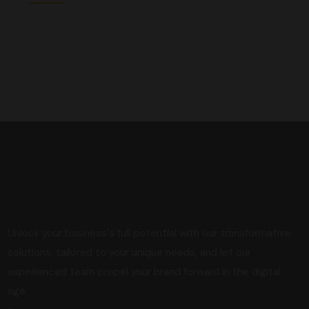
Unlock your business's full potential with our transformative
solutions, tailored to your unique needs, and let our
experienced team propel your brand forward in the digital
age.