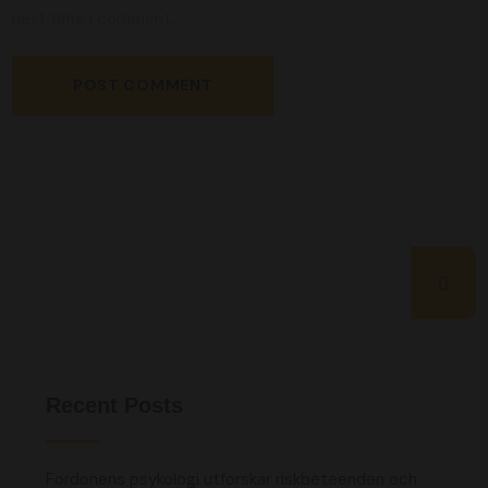
next time I comment.
Recent Posts
Fordonens psykologi utforskar riskbeteenden och