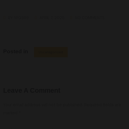
BY
WGSR9
APRIL 7, 2026
NO COMMENTS
Posted in
Uncategorized
Leave A Comment
Your email address will not be published.
Required fields are
marked
*