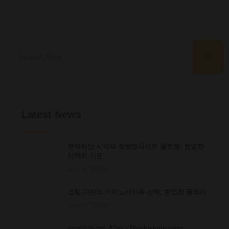
Latest News
분석적인 시각과 호빵맨사이트 플랫폼, 현명한
선택의 기준
July 8, 2026
경험 기반의 카지노사이트 선택, 현명한 플레이
July 17, 2026
හොබවන සුළු ජීවිතය Thorfortune සමඟ