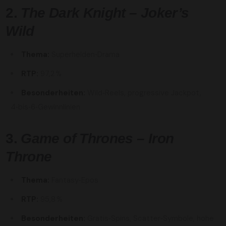
2.
The Dark Knight – Joker’s
Wild
Thema:
Superhelden‑Drama
RTP:
97,2 %
Besonderheiten:
Wild‑Reels, progressive Jackpot,
4‑bis‑6‑Gewinnlinien
3.
Game of Thrones – Iron
Throne
Thema:
Fantasy‑Epos
RTP:
95,8 %
Besonderheiten:
Gratis‑Spins, Scatter‑Symbole, hohe