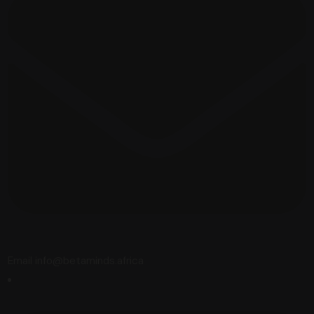
Email info@betaminds.africa