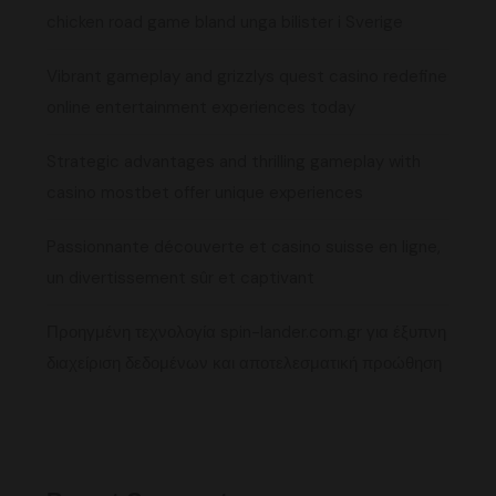
chicken road game bland unga bilister i Sverige
Vibrant gameplay and grizzlys quest casino redefine
online entertainment experiences today
Strategic advantages and thrilling gameplay with
casino mostbet offer unique experiences
Passionnante découverte et casino suisse en ligne,
un divertissement sûr et captivant
Προηγμένη τεχνολογία spin-lander.com.gr για έξυπνη
διαχείριση δεδομένων και αποτελεσματική προώθηση