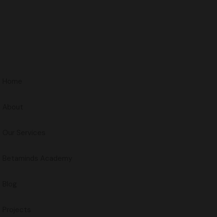
Home
About
Our Services
Betaminds Academy
Blog
Projects