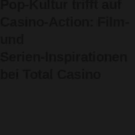
Pop‑Kultur trifft auf
Casino‑Action: Film‑
und
Serien‑Inspirationen
bei Total Casino