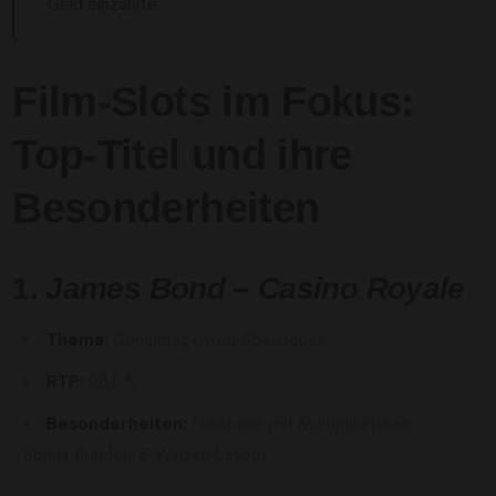
Geld einzahlte.
Film‑Slots im Fokus:
Top‑Titel und ihre
Besonderheiten
1.
James Bond – Casino Royale
Thema:
Geheimagenten‑Abenteuer
RTP:
96,5 %
Besonderheiten:
Freispiele mit Multiplikatoren,
Bonus‑Runden, 5‑Walzen‑Layout