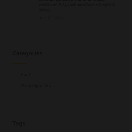
තෘප්තියෙන් පිරුණු සාර්ථකත්වයක් ලබාගැනීමේ
මාර්ගය
July 19, 2026
Categories
Post
Uncategorized
Tags