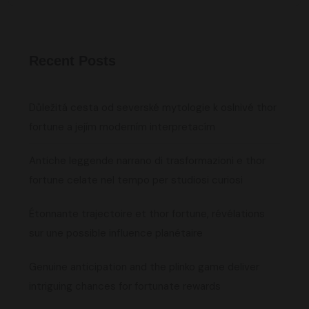
Recent Posts
Důležitá cesta od severské mytologie k oslnivé thor
fortune a jejím moderním interpretacím
Antiche leggende narrano di trasformazioni e thor
fortune celate nel tempo per studiosi curiosi
Étonnante trajectoire et thor fortune, révélations
sur une possible influence planétaire
Genuine anticipation and the plinko game deliver
intriguing chances for fortunate rewards