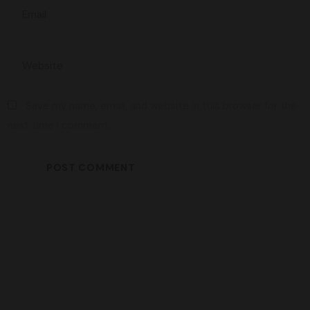
Save my name, email, and website in this browser for the
next time I comment.