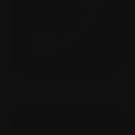
Contact +234 701 695 2322‬