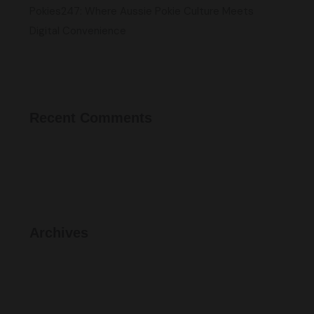
Pokies247: Where Aussie Pokie Culture Meets
Digital Convenience
Recent Comments
Archives