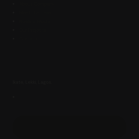
About Company
Meet the Team
News & Media
Our Projects
Contact
Contact
Ikate, Lekki, Lagos.