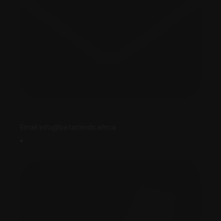
Email info@betaminds.africa