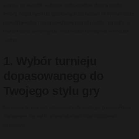
szanse na wysokie wygrane, jednocześnie dostarczając
emocji podobnych do sportowych zakładów? W tym artykule
przedstawiamy trzy sprawdzone metody, które pomogą Ci
maksymalnie wykorzystać możliwości turniejowe w Roobet
Casino.
1. Wybór turnieju
dopasowanego do
Twojego stylu gry
Nie każdy turniej jest odpowiedni dla każdego gracza. Przed
zapisaniem się warto przeanalizować kilka kluczowych
czynników: