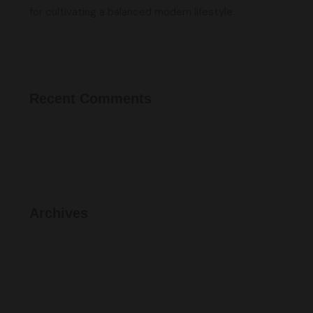
for cultivating a balanced modern lifestyle
Recent Comments
Archives