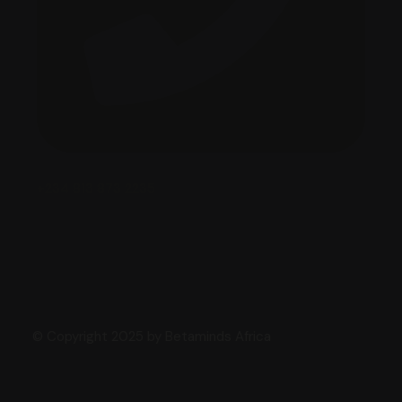
+234 813 873 2235
Gallery
© Copyright 2025 by Betaminds Africa