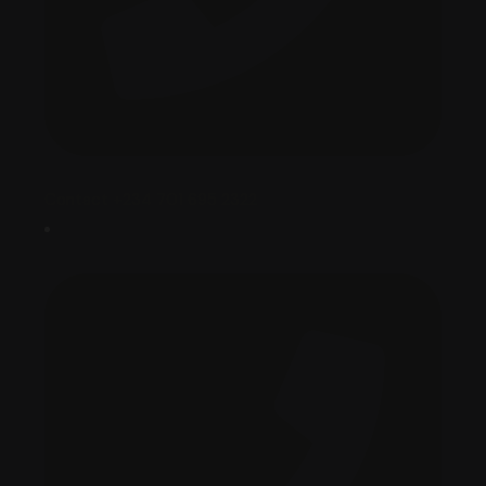
Contact +234 701 695 2322‬