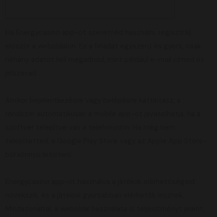
Ha Energycasino app-ot szeretnéd használni, regisztrálj
először a weboldalon. Ez a feladat egyszerű és gyors, csak
néhány adatot kell megadnod, mint például e-mail címed és
jelszavad.
Amikor bejelentkezésre vagy belépésre kattintasz, a
rendszer automatikusan a mobile app-ot javasolhatja, ha a
szoftver telepítve van a telefonodon. Ha még nem
telepítetted, a Google Play Store vagy az Apple App Store-
ból könnyű letölteni.
Energycasino app-ot használva a játékok elérhetőségeid
növekszik, és a játékok gyorsabban elérhetők lesznek.
Mindazonáltal, a weboldal használata is teljesítményt jelent,