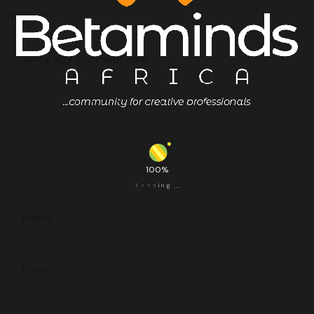
marked
*
100%
d
i
a
n
o
g
L
.
.
.