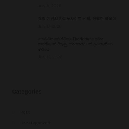
July 8, 2026
경험 기반의 카지노사이트 선택, 현명한 플레이
July 17, 2026
හොබවන සුළු ජීවිතය Thorfortune සමඟ
තෘප්තියෙන් පිරුණු සාර්ථකත්වයක් ලබාගැනීමේ
මාර්ගය
July 19, 2026
Categories
Post
Uncategorized