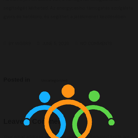
segítségét kérheted. Az energycasino támogatás szolgálata
gyors és hatékony, és segíthet a játékmenet kezdésében.
BY
WGSR9
JUNE 5, 2026
NO COMMENTS
Posted in
Uncategorized
Leave A Comment
Your email address will not be published.
Required fields are