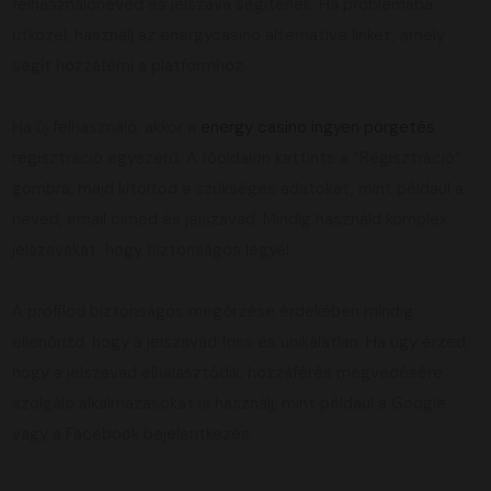
felhasználóneved és jelszava segítenek. Ha problémába
ütközel, használj az energycasino alternative linket, amely
segít hozzáférni a platformhoz.
Ha új felhasználó, akkor a
energy casino ingyen pörgetés
regisztráció egyszerű. A főoldalon kattints a “Regisztráció”
gombra, majd kitöltöd a szükséges adatokat, mint például a
neved, email címed és jelszavad. Mindig használd komplex
jelszavakat, hogy biztonságos legyél.
A profilod biztonságos megőrzése érdekében mindig
ellenőrizd, hogy a jelszavad friss és unikálatlan. Ha úgy érzed,
hogy a jelszavad elhalasztódik, hozzáférés megvédésére
szolgáló alkalmazásokat is használj, mint például a Google
vagy a Facebook bejelentkezés.