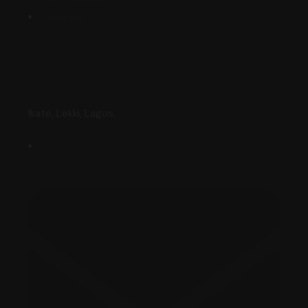
Contact
Contact
Ikate, Lekki, Lagos.