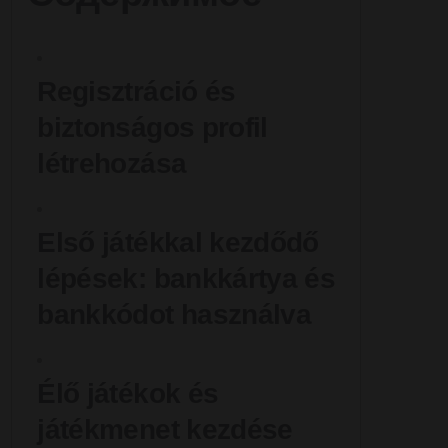
Regisztráció és
biztonságos profil
létrehozása
Első játékkal kezdődő
lépések: bankkártya és
bankkódot használva
Élő játékok és
játékmenet kezdése