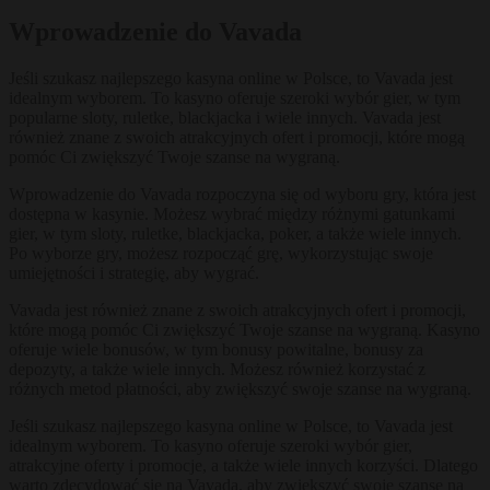
Wprowadzenie do Vavada
Jeśli szukasz najlepszego kasyna online w Polsce, to Vavada jest
idealnym wyborem. To kasyno oferuje szeroki wybór gier, w tym
popularne sloty, ruletke, blackjacka i wiele innych. Vavada jest
również znane z swoich atrakcyjnych ofert i promocji, które mogą
pomóc Ci zwiększyć Twoje szanse na wygraną.
Wprowadzenie do Vavada rozpoczyna się od wyboru gry, która jest
dostępna w kasynie. Możesz wybrać między różnymi gatunkami
gier, w tym sloty, ruletke, blackjacka, poker, a także wiele innych.
Po wyborze gry, możesz rozpocząć grę, wykorzystując swoje
umiejętności i strategię, aby wygrać.
Vavada jest również znane z swoich atrakcyjnych ofert i promocji,
które mogą pomóc Ci zwiększyć Twoje szanse na wygraną. Kasyno
oferuje wiele bonusów, w tym bonusy powitalne, bonusy za
depozyty, a także wiele innych. Możesz również korzystać z
różnych metod płatności, aby zwiększyć swoje szanse na wygraną.
Jeśli szukasz najlepszego kasyna online w Polsce, to Vavada jest
idealnym wyborem. To kasyno oferuje szeroki wybór gier,
atrakcyjne oferty i promocje, a także wiele innych korzyści. Dlatego
warto zdecydować się na Vavada, aby zwiększyć swoje szanse na