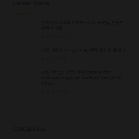
Latest News
분석적인 시각과 호빵맨사이트 플랫폼, 현명한
선택의 기준
July 8, 2026
경험 기반의 카지노사이트 선택, 현명한 플레이
July 17, 2026
හොබවන සුළු ජීවිතය Thorfortune සමඟ
තෘප්තියෙන් පිරුණු සාර්ථකත්වයක් ලබාගැනීමේ
මාර්ගය
July 19, 2026
Categories