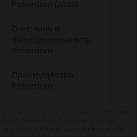
Pokerdom (2026)
Описание и
функциональность
Pokerdom
Преимущества
Pokerdom
Если вы ищете официальный сайт онлайн казино Pokerdom,
то вы на правом пути. В этом обзоре мы рассмотрим
основные функции и преимущества официального сайта