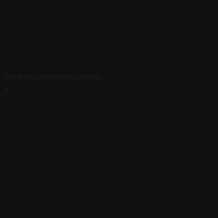
Email info@betaminds.africa