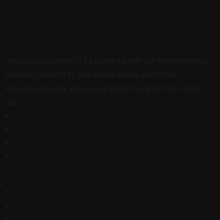
Unlock your business's full potential with our transformative
solutions, tailored to your unique needs, and let our
experienced team propel your brand forward in the digital
age.
Explore
About Company
Meet the Team
News & Media