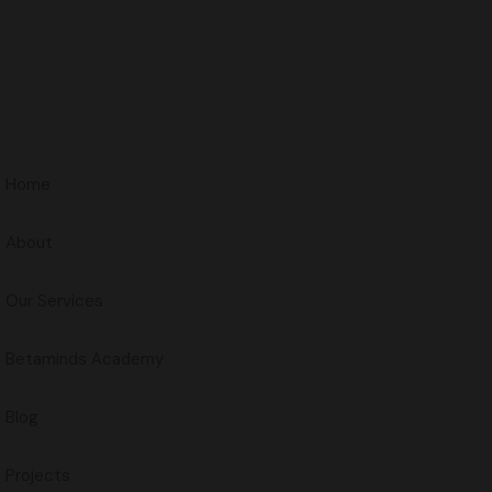
Home
About
Our Services
Betaminds Academy
Blog
Projects