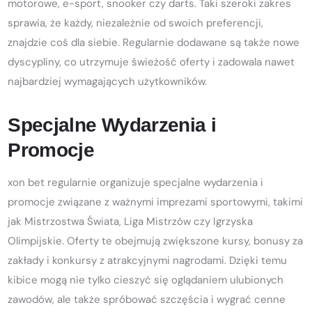
motorowe, e-sport, snooker czy darts. Taki szeroki zakres
sprawia, że każdy, niezależnie od swoich preferencji,
znajdzie coś dla siebie. Regularnie dodawane są także nowe
dyscypliny, co utrzymuje świeżość oferty i zadowala nawet
najbardziej wymagających użytkowników.
Specjalne Wydarzenia i
Promocje
xon bet regularnie organizuje specjalne wydarzenia i
promocje związane z ważnymi imprezami sportowymi, takimi
jak Mistrzostwa Świata, Liga Mistrzów czy Igrzyska
Olimpijskie. Oferty te obejmują zwiększone kursy, bonusy za
zakłady i konkursy z atrakcyjnymi nagrodami. Dzięki temu
kibice mogą nie tylko cieszyć się oglądaniem ulubionych
zawodów, ale także spróbować szczęścia i wygrać cenne