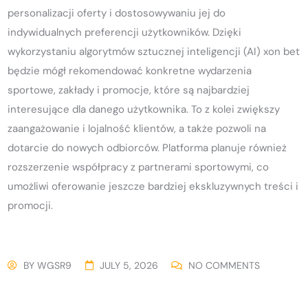
personalizacji oferty i dostosowywaniu jej do
indywidualnych preferencji użytkowników. Dzięki
wykorzystaniu algorytmów sztucznej inteligencji (AI) xon bet
będzie mógł rekomendować konkretne wydarzenia
sportowe, zakłady i promocje, które są najbardziej
interesujące dla danego użytkownika. To z kolei zwiększy
zaangażowanie i lojalność klientów, a także pozwoli na
dotarcie do nowych odbiorców. Platforma planuje również
rozszerzenie współpracy z partnerami sportowymi, co
umożliwi oferowanie jeszcze bardziej ekskluzywnych treści i
promocji.
BY
WGSR9
JULY 5, 2026
NO COMMENTS