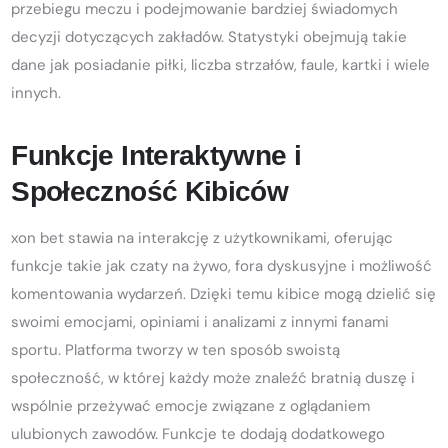
przebiegu meczu i podejmowanie bardziej świadomych
decyzji dotyczących zakładów. Statystyki obejmują takie
dane jak posiadanie piłki, liczba strzałów, faule, kartki i wiele
innych.
Funkcje Interaktywne i
Społeczność Kibiców
xon bet stawia na interakcję z użytkownikami, oferując
funkcje takie jak czaty na żywo, fora dyskusyjne i możliwość
komentowania wydarzeń. Dzięki temu kibice mogą dzielić się
swoimi emocjami, opiniami i analizami z innymi fanami
sportu. Platforma tworzy w ten sposób swoistą
społeczność, w której każdy może znaleźć bratnią duszę i
wspólnie przeżywać emocje związane z oglądaniem
ulubionych zawodów. Funkcje te dodają dodatkowego