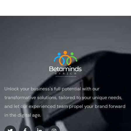
Unlock your business's full potential with our
transformative solutions, tailored to your unique needs,
and let our experienced team propel your brand forward
in the digital age.