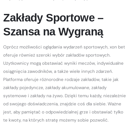
Zakłady Sportowe –
Szansa na Wygraną
Oprócz możliwości oglądania wydarzeń sportowych, xon bet
oferuje również szeroki wybór zakładów sportowych.
Użytkownicy mogą obstawiać wyniki meczów, indywidualne
osiągnięcia zawodników, a także wiele innych zdarzeń.
Platforma oferuje różnorodne rodzaje zakładów, takie jak
zakłady pojedyncze, zakłady akumulowane, zakłady
systemowe i zakłady na żywo. Dzięki temu każdy, niezależnie
od swojego doświadczenia, znajdzie coś dla siebie. Ważne
jest, aby pamiętać o odpowiedzialnej grze i obstawiać tylko
te kwoty, na których stratę możemy sobie pozwolić.