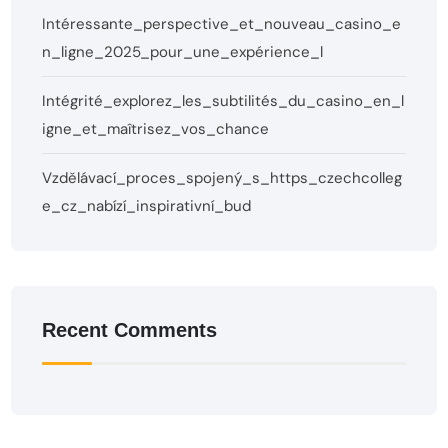
Intéressante_perspective_et_nouveau_casino_e
n_ligne_2025_pour_une_expérience_l
Intégrité_explorez_les_subtilités_du_casino_en_l
igne_et_maîtrisez_vos_chance
Vzdělávací_proces_spojený_s_https_czechcolleg
e_cz_nabízí_inspirativní_bud
Recent Comments