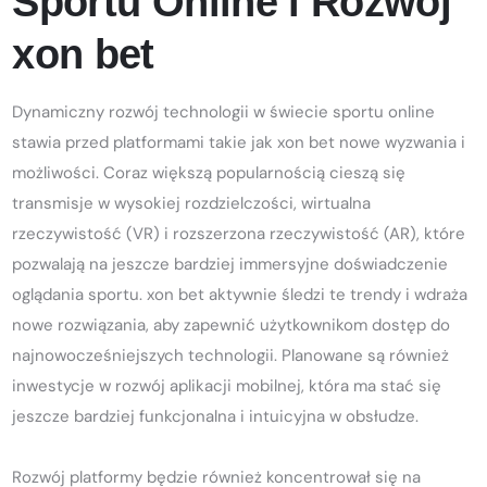
Sportu Online i Rozwój
xon bet
Dynamiczny rozwój technologii w świecie sportu online
stawia przed platformami takie jak xon bet nowe wyzwania i
możliwości. Coraz większą popularnością cieszą się
transmisje w wysokiej rozdzielczości, wirtualna
rzeczywistość (VR) i rozszerzona rzeczywistość (AR), które
pozwalają na jeszcze bardziej immersyjne doświadczenie
oglądania sportu. xon bet aktywnie śledzi te trendy i wdraża
nowe rozwiązania, aby zapewnić użytkownikom dostęp do
najnowocześniejszych technologii. Planowane są również
inwestycje w rozwój aplikacji mobilnej, która ma stać się
jeszcze bardziej funkcjonalna i intuicyjna w obsłudze.
Rozwój platformy będzie również koncentrował się na