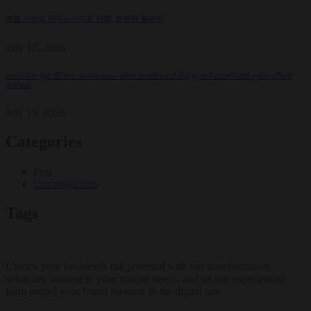
경험 기반의 카지노사이트 선택, 현명한 플레이
July 17, 2026
හොබවන සුළු ජීවිතය thorfortune සමඟ තෘප්තියෙන් පිරුණු සාර්ථකත්වයක් ලබාගැනීමේ
මාර්ගය
July 19, 2026
Categories
Post
Uncategorized
Tags
Unlock your business's full potential with our transformative
solutions, tailored to your unique needs, and let our experienced
team propel your brand forward in the digital age.