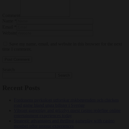
Comment
Name
*
Email
*
Website
Save my name, email, and website in this browser for the next
time I comment.
Search
Search
Recent Posts
Fordonens psykologi utforskar riskbeteenden och chicken
road game bland unga bilister i Sverige
Vibrant gameplay and grizzlys quest casino redefine online
entertainment experiences today
Strategic advantages and thrilling gameplay with casino
mostbet offer unique experiences