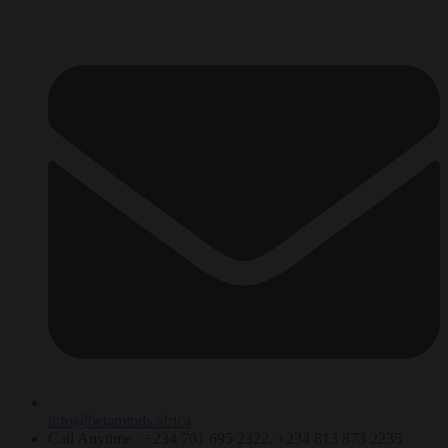
info@betaminds.africa
Call Anytime : +234 701 695 2322, +234 813 873 2235