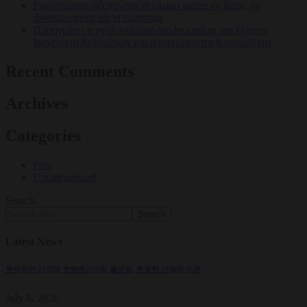
Passionnante découverte et casino suisse en ligne, un
divertissement sûr et captivant
Προηγμένη τεχνολογία spin-lander.com.gr για έξυπνη
διαχείριση δεδομένων και αποτελεσματική προώθηση
Recent Comments
Archives
Categories
Post
Uncategorized
Search
Search
Latest News
분석적인 시각과 호빵맨사이트 플랫폼, 현명한 선택의 기준
July 8, 2026