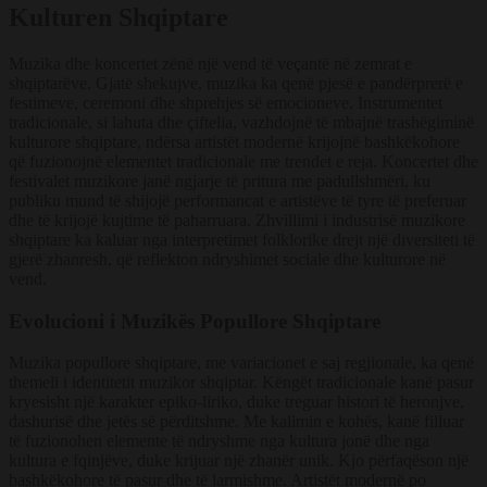
Kulturen Shqiptare
Muzika dhe koncertet zënë një vend të veçantë në zemrat e
shqiptarëve. Gjatë shekujve, muzika ka qenë pjesë e pandërprerë e
festimeve, ceremoni dhe shprehjes së emocioneve. Instrumentet
tradicionale, si lahuta dhe çiftelia, vazhdojnë të mbajnë trashëgiminë
kulturore shqiptare, ndërsa artistët modernë krijojnë bashkëkohore
që fuzionojnë elementet tradicionale me trendet e reja. Koncertet dhe
festivalet muzikore janë ngjarje të pritura me padullshmëri, ku
publiku mund të shijojë performancat e artistëve të tyre të preferuar
dhe të krijojë kujtime të paharruara. Zhvillimi i industrisë muzikore
shqiptare ka kaluar nga interpretimet folklorike drejt një diversiteti të
gjerë zhanresh, që reflekton ndryshimet sociale dhe kulturore në
vend.
Evolucioni i Muzikës Popullore Shqiptare
Muzika popullore shqiptare, me variacionet e saj regjionale, ka qenë
themeli i identitetit muzikor shqiptar. Këngët tradicionale kanë pasur
kryesisht një karakter epiko-liriko, duke treguar histori të heronjve,
dashurisë dhe jetës së përditshme. Me kalimin e kohës, kanë filluar
të fuzionohen elemente të ndryshme nga kultura jonë dhe nga
kultura e fqinjëve, duke krijuar një zhanër unik. Kjo përfaqëson një
bashkëkohore të pasur dhe të larmishme. Artistët modernë po