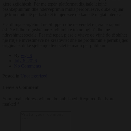
gjerë zgjidhjesh. Për më tepër, platformat digjitale lejojnë
bashkëpunimin dhe ndërveprimin midis përdoruesve, duke krijuar
një komunitet të përbashkët të njerëzve që kanë të njëjtat interesa.
E ardhmja e argëtimit në Shqipëri dhe në vendet e tjera të rajonit
është e lidhur ngushtë me zhvillimin e teknologjisë dhe me
ndryshimet sociale. Për më tepër, pjesë e viteve që vijnë do të shihet
një rritje e investimeve në kreativitet dhe në prodhimin e përmbajtjes
origjinale, duke sjellë një diversitet të madh për publikun.
By
wgsr9
July 6, 2026
No Comments
Posted in
Uncategorized
Leave a Comment
Your email address will not be published.
Required fields are
marked
*