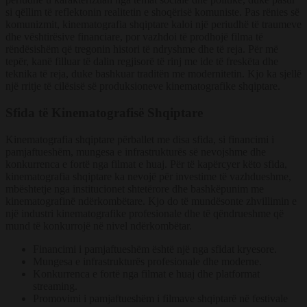
si qëllim të reflektonin realitetin e shoqërisë komuniste. Pas rënies së
komunizmit, kinematografia shqiptare kaloi një periudhë të traumeve
dhe vështirësive financiare, por vazhdoi të prodhojë filma të
rëndësishëm që tregonin histori të ndryshme dhe të reja. Për më
tepër, kanë filluar të dalin regjisorë të rinj me ide të freskëta dhe
teknika të reja, duke bashkuar traditën me modernitetin. Kjo ka sjellë
një rritje të cilësisë së produksioneve kinematografike shqiptare.
Sfida të Kinematografisë Shqiptare
Kinematografia shqiptare përballet me disa sfida, si financimi i
pamjaftueshëm, mungesa e infrastrukturës së nevojshme dhe
konkurrenca e fortë nga filmat e huaj. Për të kapërcyer këto sfida,
kinematografia shqiptare ka nevojë për investime të vazhdueshme,
mbështetje nga institucionet shtetërore dhe bashkëpunim me
kinematografinë ndërkombëtare. Kjo do të mundësonte zhvillimin e
një industri kinematografike profesionale dhe të qëndrueshme që
mund të konkurrojë në nivel ndërkombëtar.
Financimi i pamjaftueshëm është një nga sfidat kryesore.
Mungesa e infrastrukturës profesionale dhe moderne.
Konkurrenca e fortë nga filmat e huaj dhe platformat
streaming.
Promovimi i pamjaftueshëm i filmave shqiptarë në festivale