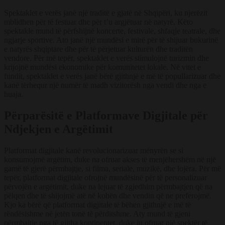
Spektaklet e verës janë një traditë e gjatë në Shqipëri, ku njerëzit
mblidhen për të festuar dhe për t’u argjëtuar në natyrë. Këto
spektakle mund të përfshijnë koncerte, festivale, shfaqje teatrale, dhe
ngjarje sportive. Ato janë një mundësi e mirë për të shijuar bukurinë
e natyrës shqiptare dhe për të përjetuar kulturën dhe traditën
vendore. Për më tepër, spektaklet e verës stimulojnë turizmin dhe
krijojnë mundësi ekonomike për komunitetet lokale. Në vitet e
fundit, spektaklet e verës janë bërë gjithnjë e më të popullarizuar dhe
kanë tërhequr një numër të madh vizitorësh nga vendi dhe nga e
huaja.
Përparësitë e Platformave Digjitale për
Ndjekjen e Argëtimit
Platformat digjitale kanë revolucionarizuar mënyrën se si
konsumojmë argëtim, duke na ofruar akses të menjëhershëm në një
gamë të gjerë përmbajtje, si filma, seriale, muzikë, dhe lojëra. Për më
tepër, platformat digjitale ofrojnë mundësinë për të personalizuar
përvojën e argëtimit, duke na lejuar të zgjedhim përmbajtjen që na
pëlqen dhe të shijojmë atë në kohën dhe vendin që ne preferojmë.
Kjo ka bërë që platformat digjitale të bëhen gjithnjë e më të
rëndësishme në jetën tonë të përditshme. Aty mund të gjeni
përmbajtje nga të gjitha kontinentet, duke ju ofruar një spektër të