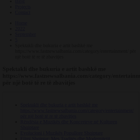
Blog
Projects
Contact
Home
2022
September
5
Spektakli dhe bukuria e artit bashkë me
https://www.fastnewsalbania.com/category/entertainment/ për
një botë të re të zbavitjes
Spektakli dhe bukuria e artit bashkë me
https://www.fastnewsalbania.com/category/entertainm
për një botë të re të zbavitjes
Spektakli dhe bukuria e artit bashkë me
https://www.fastnewsalbania.com/category/entertainment/
për një botë të re të zbavitjes
Rëndësia e Muzikës dhe Koncerteve në Kulturen
Shqiptare
Evolucioni i Muzikës Popullore Shqiptare
Filmi Shqiptar: Mes Traditës dhe Modernitetit