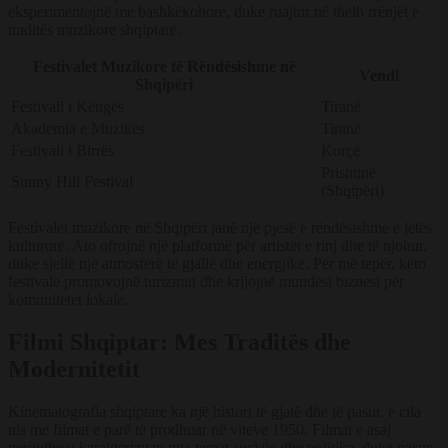
eksperimentojnë me bashkëkohore, duke ruajtur në thelb rrënjët e
traditës muzikore shqiptare.
Festivalet Muzikore të Rëndësishme në
Vendi
Shqipëri
Festivali i Këngës
Tiranë
Akademia e Muzikës
Tiranë
Festivali i Birrës
Korçë
Prishtinë
Sunny Hill Festival
(Shqipëri)
Festivalet muzikore në Shqipëri janë një pjesë e rëndësishme e jetës
kulturore. Ato ofrojnë një platformë për artistët e rinj dhe të njohur,
duke sjellë një atmosferë të gjallë dhe energjike. Për më tepër, këto
festivale promovojnë turizmin dhe krijojnë mundësi biznesi për
komunitetet lokale.
Filmi Shqiptar: Mes Traditës dhe
Modernitetit
Kinematografia shqiptare ka një histori të gjatë dhe të pasur, e cila
nis me filmat e parë të prodhuar në viteve 1950. Filmat e asaj
periudhe u karakterizuan nga temat sociale dhe politike, duke pasur