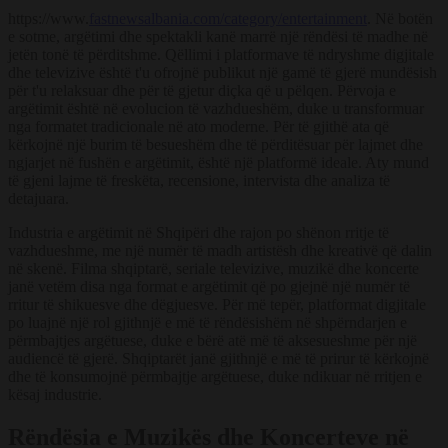
https://www.
fastnewsalbania.com/category/entertainment
. Në botën
e sotme, argëtimi dhe spektakli kanë marrë një rëndësi të madhe në
jetën tonë të përditshme. Qëllimi i platformave të ndryshme digjitale
dhe televizive është t'u ofrojnë publikut një gamë të gjerë mundësish
për t'u relaksuar dhe për të gjetur diçka që u pëlqen. Përvoja e
argëtimit është në evolucion të vazhdueshëm, duke u transformuar
nga formatet tradicionale në ato moderne. Për të gjithë ata që
kërkojnë një burim të besueshëm dhe të përditësuar për lajmet dhe
ngjarjet në fushën e argëtimit,
është një platformë ideale. Aty mund
të gjeni lajme të freskëta, recensione, intervista dhe analiza të
detajuara.
Industria e argëtimit në Shqipëri dhe rajon po shënon rritje të
vazhdueshme, me një numër të madh artistësh dhe kreativë që dalin
në skenë. Filma shqiptarë, seriale televizive, muzikë dhe koncerte
janë vetëm disa nga format e argëtimit që po gjejnë një numër të
rritur të shikuesve dhe dëgjuesve. Për më tepër, platformat digjitale
po luajnë një rol gjithnjë e më të rëndësishëm në shpërndarjen e
përmbajtjes argëtuese, duke e bërë atë më të aksesueshme për një
audiencë të gjerë. Shqiptarët janë gjithnjë e më të prirur të kërkojnë
dhe të konsumojnë përmbajtje argëtuese, duke ndikuar në rritjen e
kësaj industrie.
Rëndësia e Muzikës dhe Koncerteve në