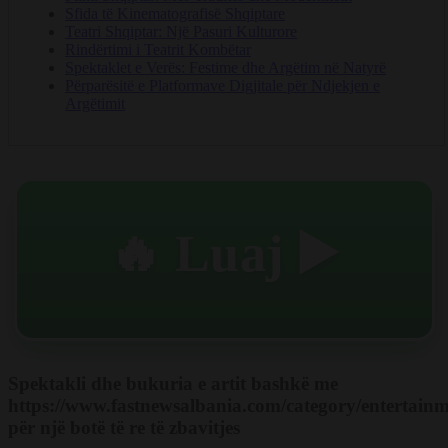
Sfida të Kinematografisë Shqiptare
Teatri Shqiptar: Një Pasuri Kulturore
Rindërtimi i Teatrit Kombëtar
Spektaklet e Verës: Festime dhe Argëtim në Natyrë
Përparësitë e Platformave Digjitale për Ndjekjen e
Argëtimit
🔥 Luaj ▶️
Spektakli dhe bukuria e artit bashkë me
https://www.fastnewsalbania.com/category/entertainm
për një botë të re të zbavitjes