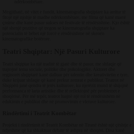
ndërkombëtare.
Megjithatë, në vitet e fundit, kinematografia shqiptare ka arritur të
fitojë një njohje të madhe ndërkombëtare, me filma që kanë marrë
çmime dhe kanë pasur sukses në festivale të rëndësishme. Kjo është
një shenjë pozitive që tregon se kinematografia shqiptare ka
potencialin të bëhet një forcë e rëndësishme në skenën
kinematografike botërore.
Teatri Shqiptar: Një Pasuri Kulturore
Teatri shqiptar ka një traditë të gjatë dhe të pasur, me shfaqje që
trajtojnë tema sociale, politike dhe psikologjike. Aktoret dhe
regjisorët shqiptarë kanë dalluar për talentin dhe kreativitetin e tyre,
duke krijuar shfaqje që kanë prekur zemrat e publikut. Teatrot në
Shqipëri janë qendra të jetës kulturore, ku njerëzit mund të shijojnë
performanca të larta artistike dhe të reflektojnë për problemet e
shoqërisë. Për më tepër, teatrot luajnë një rol të rëndësishëm në
edukimin e publikut dhe në promovimin e vlerave kulturore.
Rindërtimi i Teatrit Kombëtar
Projekti i rindërtimit të Teatrit Kombëtar në Tiranë është një çështje e
ndjeshme që ka shkaktuar debate të ashpra në shoqëri. Disa kanë