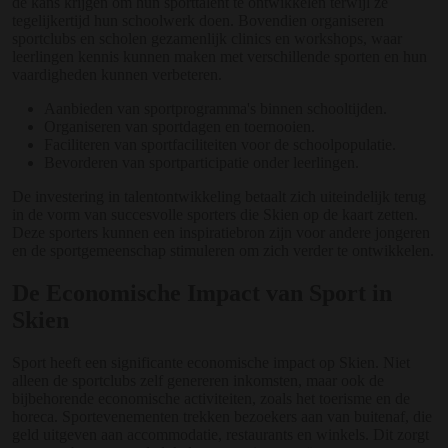
de kans krijgen om hun sporttalent te ontwikkelen terwijl ze
tegelijkertijd hun schoolwerk doen. Bovendien organiseren
sportclubs en scholen gezamenlijk clinics en workshops, waar
leerlingen kennis kunnen maken met verschillende sporten en hun
vaardigheden kunnen verbeteren.
Aanbieden van sportprogramma's binnen schooltijden.
Organiseren van sportdagen en toernooien.
Faciliteren van sportfaciliteiten voor de schoolpopulatie.
Bevorderen van sportparticipatie onder leerlingen.
De investering in talentontwikkeling betaalt zich uiteindelijk terug
in de vorm van succesvolle sporters die Skien op de kaart zetten.
Deze sporters kunnen een inspiratiebron zijn voor andere jongeren
en de sportgemeenschap stimuleren om zich verder te ontwikkelen.
De Economische Impact van Sport in
Skien
Sport heeft een significante economische impact op Skien. Niet
alleen de sportclubs zelf genereren inkomsten, maar ook de
bijbehorende economische activiteiten, zoals het toerisme en de
horeca. Sportevenementen trekken bezoekers aan van buitenaf, die
geld uitgeven aan accommodatie, restaurants en winkels. Dit zorgt