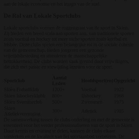
aan de lokale economie en het imago van de stad.
De Rol van Lokale Sportclubs
Lokale sportclubs vormen de ruggengraat van de sport in Skien.
Zij bieden een breed scala aan sporten aan, van traditionele sporten
zoals voetbal en hockey tot meer niche sporten zoals korfbal en
frisbee. Deze clubs spelen een belangrijke rol in de sociale cohesie
van de gemeenschap, bieden jongeren een gezonde
vrijetijdsbesteding en stimuleren de maatschappelijke
betrokkenheid. De clubs worden vaak gerund door vrijwilligers,
die zich met passie en toewijding inzetten voor de sport.
Aantal
Sportclub
Hoofdsport(en)
Opgericht
Leden
Skien Fotballklub
1200+
Voetbal
1922
Skien Ishockeyklubb
800+
IJshockey
1968
Skien Svømmeclub
500+
Zwemmen
1975
Skien
300+
Atletiek
1985
Atletiekvereniging
De samenwerking tussen de clubs onderling en met de gemeente is
essentieel voor het verder professionaliseren van de sport in Skien.
Door kennis en ervaring te delen, kunnen de clubs elkaar
versterken en de kwaliteit van het sportaanbod verbeteren. De