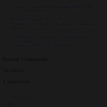
Genuine payouts exploring Zula casino and unlocking
exclusive rewards today
Incredibili vantaggi di thorfortune per ottimizzare le tue risorse
finanziarie personali
Sjajne mogućnosti ulaganja s thor fortune i budućim rastom
prihoda
Ogromny potencjał wygranych i bezpieczeństwo gry online
na https://the-nvcasinos.com.pl dla wymagających
użytkowników
Genuine excitement awaits with slotmonster-
unitedkingdom.co.uk and captivating jackpot potential
Recent Comments
Archives
Categories
Post
Uncategorized
Search