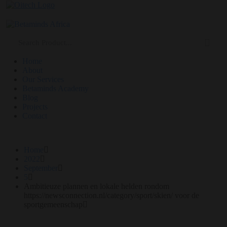
Home
About
Our Services
Betaminds Academy
Blog
Projects
Contact
Home
2022
September
5
Ambitieuze plannen en lokale helden rondom
https://newsconnection.nl/category/sport/skien/ voor de
sportgemeenschap