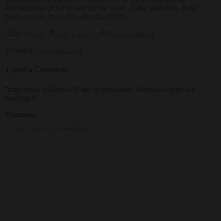
investeren in de toekomst van de sport, zodat Skien ook in de
toekomst een bruisende sportstad blijft.
By
wgsr9
July 7, 2026
No Comments
Posted in
Uncategorized
Leave a Comment
Your email address will not be published.
Required fields are
marked
*
Comment