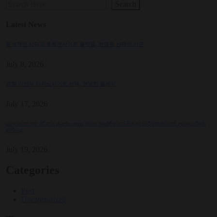
Search
Latest News
분석적인 시각과 호빵맨사이트 플랫폼, 현명한 선택의 기준
July 8, 2026
경험 기반의 카지노사이트 선택, 현명한 플레이
July 17, 2026
හොබවන සුළු ජීවිතය thorfortune සමඟ තෘප්තියෙන් පිරුණු සාර්ථකත්වයක් ලබාගැනීමේ
මාර්ගය
July 19, 2026
Categories
Post
Uncategorized