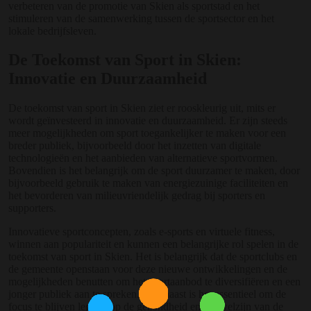
verbeteren van de promotie van Skien als sportstad en het
stimuleren van de samenwerking tussen de sportsector en het
lokale bedrijfsleven.
De Toekomst van Sport in Skien:
Innovatie en Duurzaamheid
De toekomst van sport in Skien ziet er rooskleurig uit, mits er
wordt geïnvesteerd in innovatie en duurzaamheid. Er zijn steeds
meer mogelijkheden om sport toegankelijker te maken voor een
breder publiek, bijvoorbeeld door het inzetten van digitale
technologieën en het aanbieden van alternatieve sportvormen.
Bovendien is het belangrijk om de sport duurzamer te maken, door
bijvoorbeeld gebruik te maken van energiezuinige faciliteiten en
het bevorderen van milieuvriendelijk gedrag bij sporters en
supporters.
Innovatieve sportconcepten, zoals e-sports en virtuele fitness,
winnen aan populariteit en kunnen een belangrijke rol spelen in de
toekomst van sport in Skien. Het is belangrijk dat de sportclubs en
de gemeente openstaan voor deze nieuwe ontwikkelingen en de
mogelijkheden benutten om het sportaanbod te diversifiëren en een
jonger publiek aan te spreken. Daarnaast is het essentieel om de
focus te blijven leggen op de gezondheid en het welzijn van de