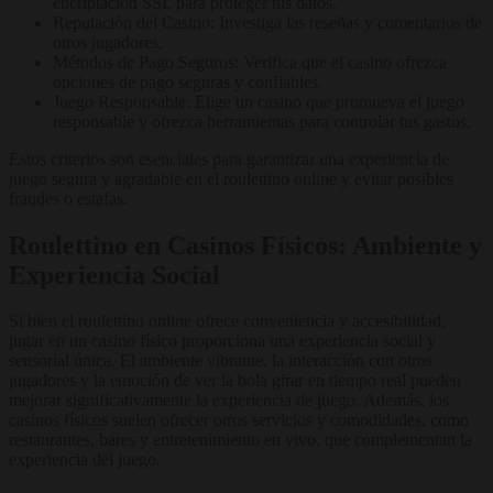
encriptación SSL para proteger tus datos.
Reputación del Casino: Investiga las reseñas y comentarios de
otros jugadores.
Métodos de Pago Seguros: Verifica que el casino ofrezca
opciones de pago seguras y confiables.
Juego Responsable: Elige un casino que promueva el juego
responsable y ofrezca herramientas para controlar tus gastos.
Estos criterios son esenciales para garantizar una experiencia de
juego segura y agradable en el roulettino online y evitar posibles
fraudes o estafas.
Roulettino en Casinos Físicos: Ambiente y
Experiencia Social
Si bien el roulettino online ofrece conveniencia y accesibilidad,
jugar en un casino físico proporciona una experiencia social y
sensorial única. El ambiente vibrante, la interacción con otros
jugadores y la emoción de ver la bola girar en tiempo real pueden
mejorar significativamente la experiencia de juego. Además, los
casinos físicos suelen ofrecer otros servicios y comodidades, como
restaurantes, bares y entretenimiento en vivo, que complementan la
experiencia del juego.