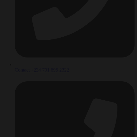
Contact +234 701 695 2322‬