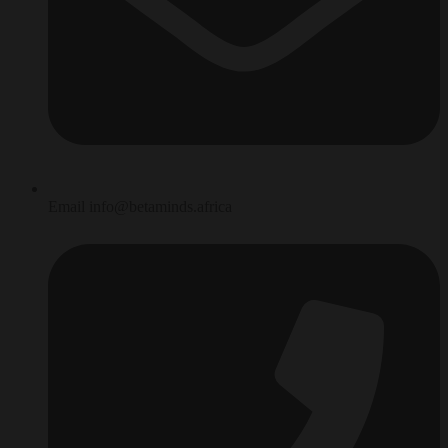
Email info@betaminds.africa