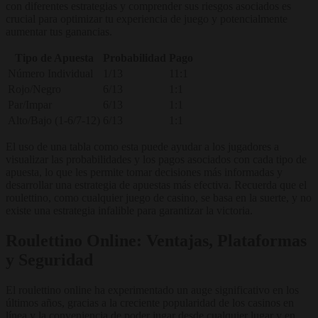
con diferentes estrategias y comprender sus riesgos asociados es
crucial para optimizar tu experiencia de juego y potencialmente
aumentar tus ganancias.
Tipo de Apuesta
Probabilidad
Pago
Número Individual
1/13
11:1
Rojo/Negro
6/13
1:1
Par/Impar
6/13
1:1
Alto/Bajo (1-6/7-12)
6/13
1:1
El uso de una tabla como esta puede ayudar a los jugadores a
visualizar las probabilidades y los pagos asociados con cada tipo de
apuesta, lo que les permite tomar decisiones más informadas y
desarrollar una estrategia de apuestas más efectiva. Recuerda que el
roulettino, como cualquier juego de casino, se basa en la suerte, y no
existe una estrategia infalible para garantizar la victoria.
Roulettino Online: Ventajas, Plataformas
y Seguridad
El roulettino online ha experimentado un auge significativo en los
últimos años, gracias a la creciente popularidad de los casinos en
línea y la conveniencia de poder jugar desde cualquier lugar y en