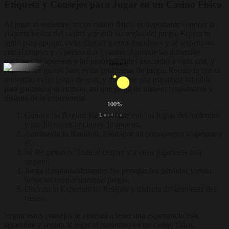
Etiqueta y Consejos para Jugar en un Casino Físico
Al jugar al roulettino en un casino físico, es importante conocer la
etiqueta básica del casino y seguir las reglas del juego. Espera tu
turno para apostar, evita distraer a otros jugadores y sé respetuoso
con el crupier y el personal del casino. Aprende las diferentes
opciones de apuestas y las probabilidades asociadas a cada una, y
controla tus gastos para evitar problemas de juego. Recuerda que el
roulettino es un juego de azar, y no existe una estrategia infalible
para garantizar la victoria, así que juega de manera responsable y
disfruta de la experiencia.
100%
n
i
Conoce las Reglas: Familiarízate con las reglas del roulettino
g
d
.
a
.
o
.
L
y las diferentes opciones de apuesta.
Administra tu Bankroll: Establece un presupuesto y apégate a
él.
Sé Respetuoso: Trata al crupier y a otros jugadores con
respeto.
Juega Responsablemente: No persigas tus pérdidas y evita
beber en exceso mientras juegas.
Disfruta la Experiencia: Relájate y disfruta del ambiente del
casino.
Seguir estos consejos te ayudará a tener una experiencia más
agradable y segura al jugar al roulettino en un casino físico.