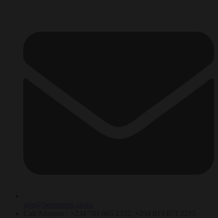
info@betaminds.africa
Call Anytime : +234 701 695 2322, +234 813 873 2235