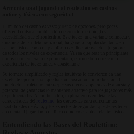
Armonía total jugando al roulettino en casinos
online y físicos con seguridad
El mundo del casino es vasto y lleno de opciones, pero pocas
ofrecen la misma combinación de emoción, estrategia y
accesibilidad que el
roulettino
. Este juego, una variante compacta y
dinámica de la ruleta tradicional, ha ganado popularidad tanto en
casinos físicos como en plataformas online, atrayendo a jugadores
de todos los niveles de experiencia. Ya sea que seas un principiante
curioso o un veterano experimentado, el roulettino ofrece una
experiencia de juego única y apasionante.
Su formato simplificado y reglas intuitivas lo convierten en una
excelente opción para aquellos que buscan una introducción al
mundo de la ruleta, mientras que sus diversas opciones de apuesta y
potencial de ganancias lo mantienen atractivo para los jugadores más
experimentados. A continuación, exploraremos en detalle las
características del
roulettino
, las estrategias para aumentar tus
posibilidades de éxito, y los aspectos de seguridad que debes tener
en cuenta al jugar, tanto en línea como en establecimientos físicos.
Entendiendo las Bases del Roulettino:
Reglas y Apuestas